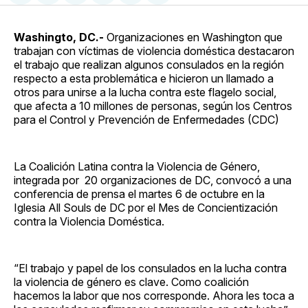
en
on
en
on
via
Facebook
Pinterest
LinkedIn
WhatsApp
Email
Washingto, DC.-
Organizaciones en Washington que
trabajan con víctimas de violencia doméstica destacaron
el trabajo que realizan algunos consulados en la región
respecto a esta problemática e hicieron un llamado a
otros para unirse a la lucha contra este flagelo social,
que afecta a 10 millones de personas, según los Centros
para el Control y Prevención de Enfermedades (CDC)
La Coalición Latina contra la Violencia de Género,
integrada por 20 organizaciones de DC­, convocó a una
conferencia de prensa el martes 6 de octubre en la
Iglesia All Souls de DC por el Mes de Concientización
contra la Violencia Doméstica.
“El trabajo y papel de los consulados en la lucha contra
la violencia de género es clave. Como coalición
hacemos la labor que nos corresponde. Ahora les toca a