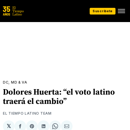
Suscríbete
DC, MD & VA
Dolores Huerta: “el voto latino
traerá el cambio”
EL TIEMPO LATINO TEAM
𝕏
Compartir
Share
Compartir
Share
Compartir