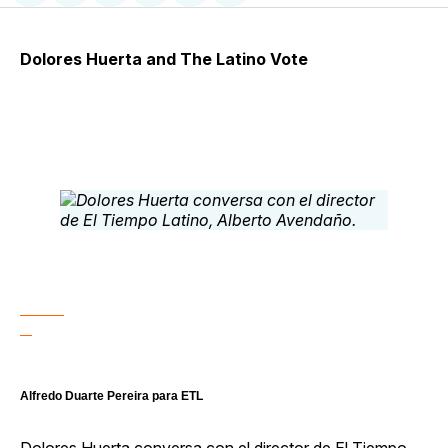
en
on
en
on
via
Facebook
Pinterest
LinkedIn
WhatsApp
Email
Dolores Huerta and The Latino Vote
Alfredo Duarte Pereira para ETL