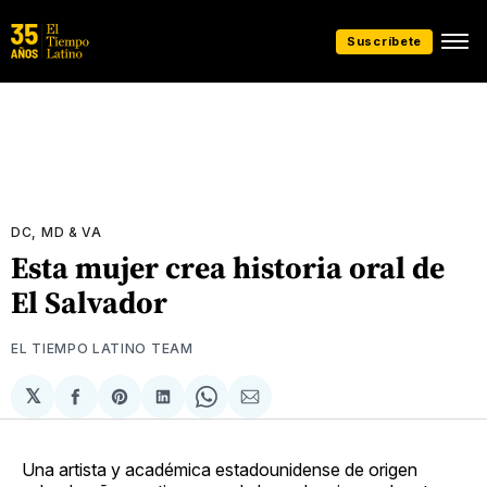
Suscríbete
DC, MD & VA
Esta mujer crea historia oral de
El Salvador
EL TIEMPO LATINO TEAM
𝕏
Compartir
Share
Compartir
Share
Compartir
en
on
en
on
via
Facebook
Pinterest
LinkedIn
WhatsApp
Email
Una artista y académica estadounidense de origen