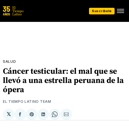
Suscríbete
SALUD
Cáncer testicular: el mal que se
llevó a una estrella peruana de la
ópera
EL TIEMPO LATINO TEAM
𝕏
Compartir
Share
Compartir
Share
Compartir
en
on
en
on
via
Facebook
Pinterest
LinkedIn
WhatsApp
Email