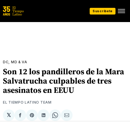
Suscríbete
DC, MD & VA
Son 12 los pandilleros de la Mara
Salvatrucha culpables de tres
asesinatos en EEUU
EL TIEMPO LATINO TEAM
𝕏
Compartir
Share
Compartir
Share
Compartir
en
on
en
on
via
Facebook
Pinterest
LinkedIn
WhatsApp
Email