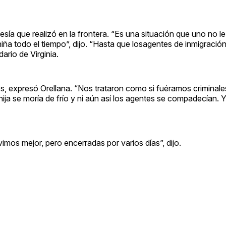
sía que realizó en la frontera. “Es una situación que uno no l
a todo el tiempo”, dijo. “Hasta que losagentes de inmigració
ario de Virginia.
les, expresó Orellana. “Nos trataron como si fuéramos crimina
i hija se moría de frío y ni aún así los agentes se compadecían. 
os mejor, pero encerradas por varios días”, dijo.