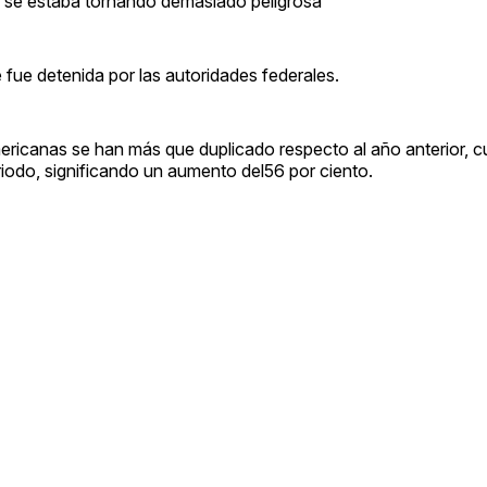
ís se estaba tornando demasiado peligrosa
e fue detenida por las autoridades federales.
mericanas se han más que duplicado respecto al año anterior,
riodo, significando un aumento del56 por ciento.