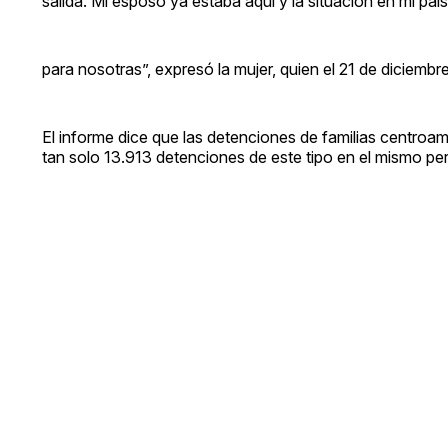
salida. Mi esposo ya estaba aquí y la situación en mi pa
para nosotras”, expresó la mujer, quien el 21 de diciembr
El informe dice que las detenciones de familias centroa
tan solo 13.913 detenciones de este tipo en el mismo pe