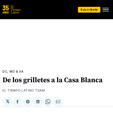
Suscríbete
DC, MD & VA
De los grilletes a la Casa Blanca
EL TIEMPO LATINO TEAM
𝕏
Compartir
Share
Compartir
Share
Compartir
en
on
en
on
via