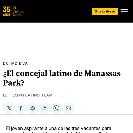
Suscríbete
DC, MD & VA
¿El concejal latino de Manassas
Park?
EL TIEMPO LATINO TEAM
𝕏
Compartir
Share
Compartir
Share
Compartir
en
on
en
on
via
Facebook
Pinterest
LinkedIn
WhatsApp
Email
El joven aspirante a una de las tres vacantes para