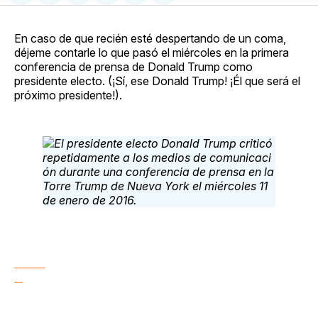
en
on
en
on
via
Facebook
Pinterest
LinkedIn
WhatsApp
Email
En caso de que recién esté despertando de un coma,
déjeme contarle lo que pasó el miércoles en la primera
conferencia de prensa de Donald Trump como
presidente electo. (¡Sí, ese Donald Trump! ¡Él que será el
próximo presidente!).