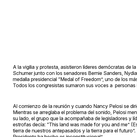
A la vigilia y protesta, asistieron líderes demócratas d
Schumer junto con los senadores Bernie Sanders, Nydia 
medalla presidencial “Medal of Freedom”, uno de los más
Todos los congresistas sumaron sus voces a personas in
Al comienzo de la reunión y cuando Nancy Pelosi se diri
Mientras se arreglaba el problema del sonido, Pelosi men
su lado, el grupo que la acompañaba de legisladores y l
estrofas decía: “This land was made for you and me” (Esta
tierra de nuestros antepasados y la tierra para el futuro
Presidente ha hecho es inconstitucional”.