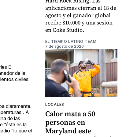
Hard Rock Rising. Las
aplicaciones cierran el 18 de
agosto y el ganador global
recibe $10.000 y una sesión
en Coke Studio.
EL TIEMPO LATINO TEAM
7 de agosto de 2026
les E.
anador de la
entos civiles.
LOCALES
ba claramente.
Calor mata a 50
mperaturas”. A
na de las
personas en
e “ésta es la
Maryland este
adió “lo que el