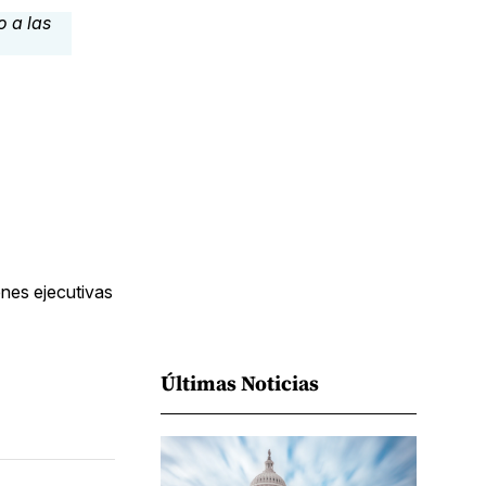
Facebook
Pinterest
LinkedIn
WhatsApp
Email
nes ejecutivas
Últimas Noticias