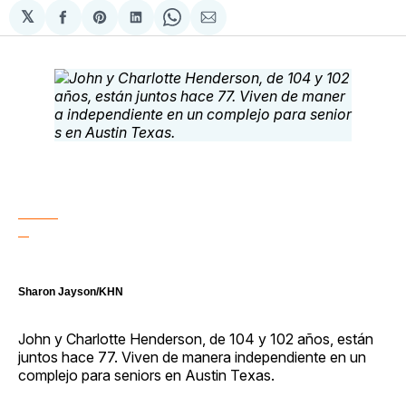
𝕏
Compartir
Share
Compartir
Share
Compartir
en
on
en
on
via
Facebook
Pinterest
LinkedIn
WhatsApp
Email
Sharon Jayson/KHN
John y Charlotte Henderson, de 104 y 102 años, están
juntos hace 77. Viven de manera independiente en un
complejo para seniors en Austin Texas.