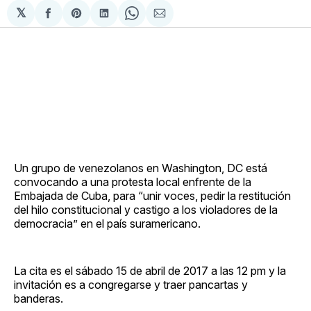
𝕏
Compartir
Share
Compartir
Share
Compartir
en
on
en
on
via
Facebook
Pinterest
LinkedIn
WhatsApp
Email
Un grupo de venezolanos en Washington, DC está
convocando a una protesta local enfrente de la
Embajada de Cuba, para “unir voces, pedir la restitución
del hilo constitucional y castigo a los violadores de la
democracia” en el país suramericano.
La cita es el sábado 15 de abril de 2017 a las 12 pm y la
invitación es a congregarse y traer pancartas y
banderas.