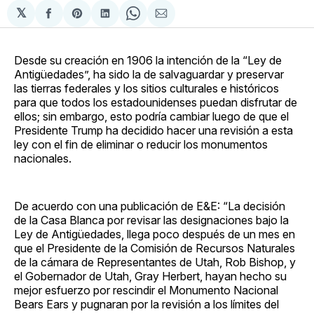
𝕏
Compartir
Share
Compartir
Share
Compartir
en
on
en
on
via
Facebook
Pinterest
LinkedIn
WhatsApp
Email
Desde su creación en 1906 la intención de la “Ley de
Antigüedades”, ha sido la de salvaguardar y preservar
las tierras federales y los sitios culturales e históricos
para que todos los estadounidenses puedan disfrutar de
ellos; sin embargo, esto podría cambiar luego de que el
Presidente Trump ha decidido hacer una revisión a esta
ley con el fin de eliminar o reducir los monumentos
nacionales.
De acuerdo con una publicación de E&E: “La decisión
de la Casa Blanca por revisar las designaciones bajo la
Ley de Antigüedades, llega poco después de un mes en
que el Presidente de la Comisión de Recursos Naturales
de la cámara de Representantes de Utah, Rob Bishop, y
el Gobernador de Utah, Gray Herbert, hayan hecho su
mejor esfuerzo por rescindir el Monumento Nacional
Bears Ears y pugnaran por la revisión a los límites del