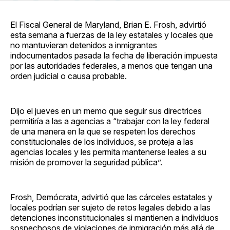
en
on
en
on
via
Facebook
Pinterest
LinkedIn
WhatsApp
Email
El Fiscal General de Maryland, Brian E. Frosh, advirtió
esta semana a fuerzas de la ley estatales y locales que
no mantuvieran detenidos a inmigrantes
indocumentados pasada la fecha de liberación impuesta
por las autoridades federales, a menos que tengan una
orden judicial o causa probable.
Dijo el jueves en un memo que seguir sus directrices
permitiría a las a agencias a “trabajar con la ley federal
de una manera en la que se respeten los derechos
constitucionales de los individuos, se proteja a las
agencias locales y les permita mantenerse leales a su
misión de promover la seguridad pública”.
Frosh, Demócrata, advirtió que las cárceles estatales y
locales podrían ser sujeto de retos legales debido a las
detenciones inconstitucionales si mantienen a individuos
sospechosos de violaciones de inmigración más allá de