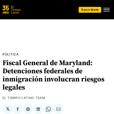
Suscríbete
POLÍTICA
Fiscal General de Maryland:
Detenciones federales de
inmigración involucran riesgos
legales
EL TIEMPO LATINO TEAM
𝕏
Compartir
Share
Compartir
Share
Compartir