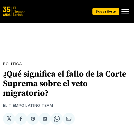
Suscríbete
POLÍTICA
¿Qué significa el fallo de la Corte
Suprema sobre el veto
migratorio?
EL TIEMPO LATINO TEAM
𝕏
Compartir
Share
Compartir
Share
Compartir
en
on
en
on
via
Facebook
Pinterest
LinkedIn
WhatsApp
Email