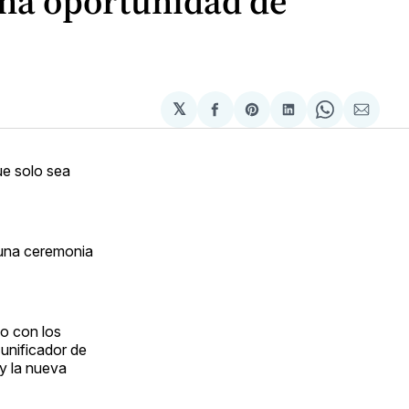
una oportunidad de
𝕏
Compartir
Share
Compartir
Share
Compa
en
on
en
on
via
Facebook
Pinterest
LinkedIn
WhatsApp
Email
ue solo sea
 una ceremonia
o con los
unificador de
 y la nueva