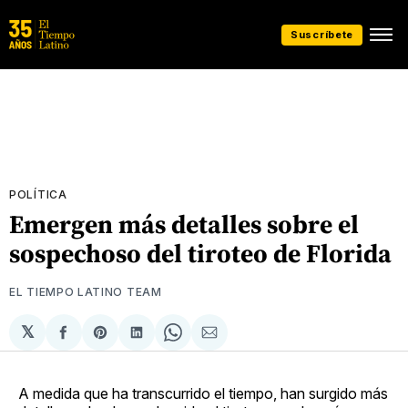
Suscríbete
POLÍTICA
Emergen más detalles sobre el
sospechoso del tiroteo de Florida
EL TIEMPO LATINO TEAM
𝕏
Compartir
Share
Compartir
Share
Compartir
en
on
en
on
via
Facebook
Pinterest
LinkedIn
WhatsApp
Email
A medida que ha transcurrido el tiempo, han surgido más