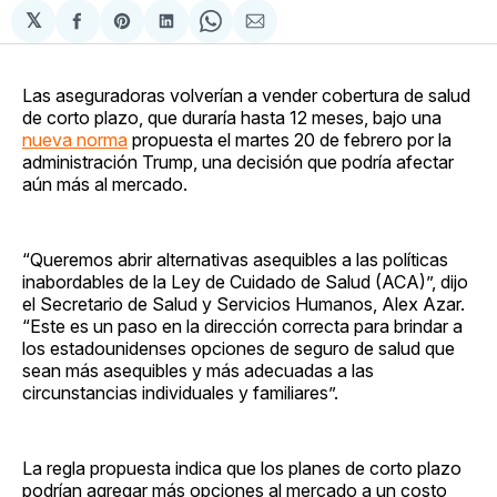
𝕏
Compartir
Share
Compartir
Share
Compartir
en
on
en
on
via
Facebook
Pinterest
LinkedIn
WhatsApp
Email
Las aseguradoras volverían a vender cobertura de salud
de corto plazo, que duraría hasta 12 meses, bajo una
nueva norma
propuesta el martes 20 de febrero por la
administración Trump, una decisión que podría afectar
aún más al mercado.
“Queremos abrir alternativas asequibles a las políticas
inabordables de la Ley de Cuidado de Salud (ACA)”, dijo
el Secretario de Salud y Servicios Humanos, Alex Azar.
“Este es un paso en la dirección correcta para brindar a
los estadounidenses opciones de seguro de salud que
sean más asequibles y más adecuadas a las
circunstancias individuales y familiares”.
La regla propuesta indica que los planes de corto plazo
podrían agregar más opciones al mercado a un costo