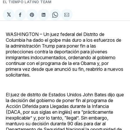
EL TIEMPO LATINO TEAM
𝕏
Compartir
Share
Compartir
Share
Compartir
en
on
en
on
via
Facebook
Pinterest
LinkedIn
WhatsApp
Email
WASHINGTON – Un juez federal del Distrito de
Columbia ha dado el golpe más duro a los esfuerzos de
la administración Trump para poner fin a las
protecciones contra la deportación para jóvenes
inmigrantes indocumentados, ordenando al gobierno
continuar con el programa de la era Obama y, por
primera vez desde que anunció su fin, reabrirlo a nuevos
solicitantes.
El juez de distrito de Estados Unidos John Bates dijo que
la decisión del gobierno de poner fin al programa de
Acción Diferida para Llegadas durante la Infancia
(DACA, por sus siglas en inglés) era “prácticamente
inexplicable” y, por lo tanto, “ilegal”. Sin embargo,
mantuvo su decisión durante 90 días para dar al
Departamento de Seguridad Nacional la oportunidad de