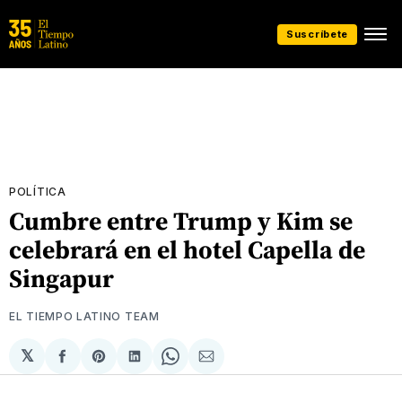
Suscríbete
POLÍTICA
Cumbre entre Trump y Kim se
celebrará en el hotel Capella de
Singapur
EL TIEMPO LATINO TEAM
𝕏
Compartir
Share
Compartir
Share
Compartir
en
on
en
on
via
Facebook
Pinterest
LinkedIn
WhatsApp
Email