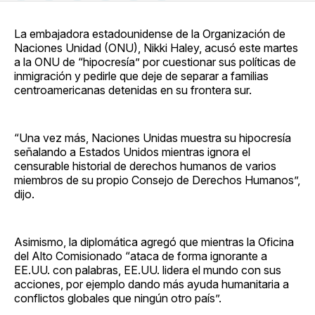
en
on
en
on
via
Facebook
Pinterest
LinkedIn
WhatsApp
Email
La embajadora estadounidense de la Organización de
Naciones Unidad (ONU), Nikki Haley, acusó este martes
a la ONU de “hipocresía” por cuestionar sus políticas de
inmigración y pedirle que deje de separar a familias
centroamericanas detenidas en su frontera sur.
“Una vez más, Naciones Unidas muestra su hipocresía
señalando a Estados Unidos mientras ignora el
censurable historial de derechos humanos de varios
miembros de su propio Consejo de Derechos Humanos”,
dijo.
Asimismo, la diplomática agregó que mientras la Oficina
del Alto Comisionado “ataca de forma ignorante a
EE.UU. con palabras, EE.UU. lidera el mundo con sus
acciones, por ejemplo dando más ayuda humanitaria a
conflictos globales que ningún otro país”.