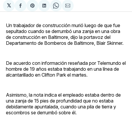
𝕏
Compartir
Share
Compartir
Share
Compartir
en
on
en
on
via
Facebook
Pinterest
LinkedIn
WhatsApp
Email
Un trabajador de construcción murió luego de que fue
sepultado cuando se derrumbó una zanja en una obra
de construcción en Baltimore, dijo la portavoz del
Departamento de Bomberos de Baltimore, Blair Skinner.
De acuerdo con información reseñada por Telemundo el
hombre de 19 años estaba trabajando en una línea de
alcantarillado en Clifton Park el martes.
Asimismo, la nota indica el empleado estaba dentro de
una zanja de 15 pies de profundidad que no estaba
debidamente apuntalada, cuando una pila de tierra y
escombros se derrumbó sobre él.