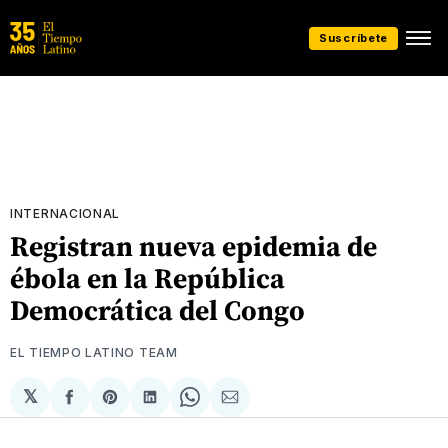
Suscríbete
INTERNACIONAL
Registran nueva epidemia de
ébola en la República
Democrática del Congo
EL TIEMPO LATINO TEAM
𝕏
Compartir
Share
Compartir
Share
Compartir
en
on
en
on
via
Facebook
Pinterest
LinkedIn
WhatsApp
Email