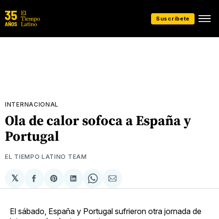
Suscríbete
INTERNACIONAL
Ola de calor sofoca a España y
Portugal
EL TIEMPO LATINO TEAM
𝕏
Compartir
Share
Compartir
Share
Compartir
en
on
en
on
via
Facebook
Pinterest
LinkedIn
WhatsApp
Email
El sábado, España y Portugal sufrieron otra jornada de