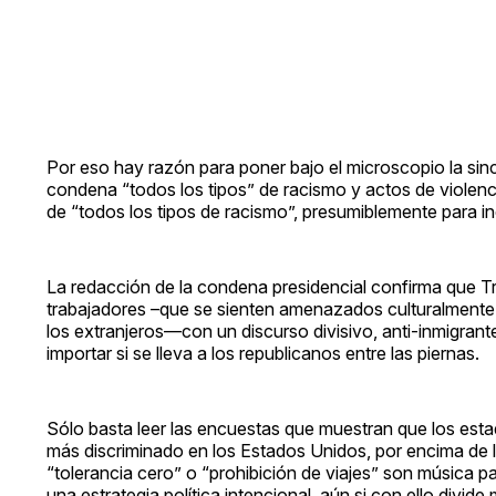
Por eso hay razón para poner bajo el microscopio la sin
condena “todos los tipos” de racismo y actos de violenci
de “todos los tipos de racismo”, presumiblemente para inc
La redacción de la condena presidencial confirma que T
trabajadores –que se sienten amenazados culturalmente
los extranjeros—con un discurso divisivo, anti-inmigrant
importar si se lleva a los republicanos entre las piernas.
Sólo basta leer las encuestas que muestran que los es
más discriminado en los Estados Unidos, por encima de l
“tolerancia cero” o “prohibición de viajes” son música p
una estrategia política intencional, aún si con ello divide 