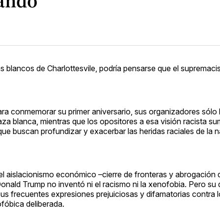
eando
as blancos de Charlottesvile, podría pensarse que el supremac
ara conmemorar su primer aniversario, sus organizadores sólo 
za blanca, mientras que los opositores a esa visión racista su
e buscan profundizar y exacerbar las heridas raciales de la n
l aislacionismo económico –cierre de fronteras y abrogación de
onald Trump no inventó ni el racismo ni la xenofobia. Pero su 
us frecuentes expresiones prejuiciosas y difamatorias contra l
fóbica deliberada.