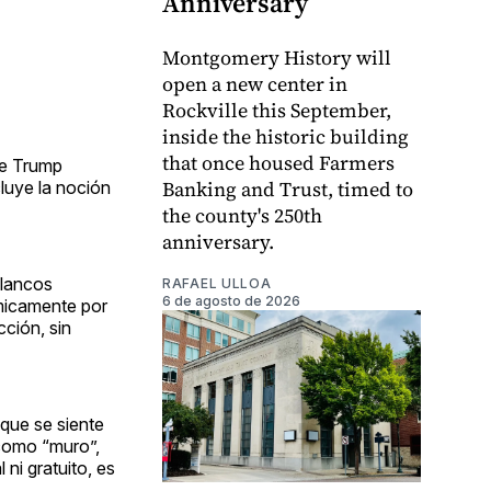
Anniversary
Montgomery History will
open a new center in
Rockville this September,
inside the historic building
that once housed Farmers
de Trump
Banking and Trust, timed to
cluye la noción
the county's 250th
anniversary.
blancos
RAFAEL ULLOA
6 de agosto de 2026
micamente por
ción, sin
que se siente
 como “muro”,
ni gratuito, es