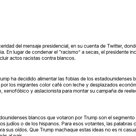
ceridad del mensaje presidencial, en su cuenta de Twitter, don
a. En lugar de condenar el “racismo” a secas, el presidente in
luir actos racistas contra blancos.
rump ha decidido alimentar las fobias de los estadounidenses 
 por los migrantes color café con leche y desplazados econó
e, xenofóbico y aislacionista para montar su campaña de reelec
tadounidenses blancos que votaron por Trump son el segmento 
os judíos o de los hispanos. Para esos votantes, las palabras
ara sus oídos. Que Trump machaque estas ideas no es ni casual 
más al país