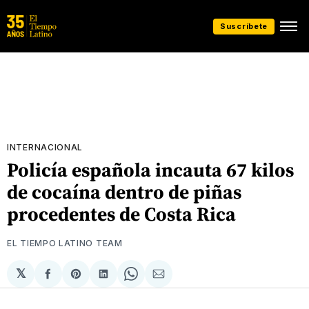
Suscríbete
INTERNACIONAL
Policía española incauta 67 kilos
de cocaína dentro de piñas
procedentes de Costa Rica
EL TIEMPO LATINO TEAM
𝕏
Compartir
Share
Compartir
Share
Compartir
en
on
en
on
via
Facebook
Pinterest
LinkedIn
WhatsApp
Email