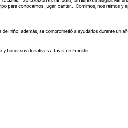
 sociales: “Su corazón es tan puro, tan lleno de alegría. Me e
empo para conocernos, jugar, cantar… Comimos, nos reímos y 
es del niño; además, se comprometió a ayudarlos durante un añ
a y hacer sus donativos a favor de Franklin.