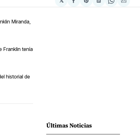
𝕏
Compartir
Share
Compartir
Share
Compa
en
on
en
on
via
Facebook
Pinterest
LinkedIn
WhatsApp
Email
nklin Miranda,
 Franklin tenía
l historial de
Últimas Noticias