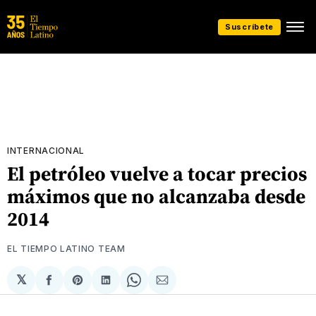
Suscríbete
INTERNACIONAL
El petróleo vuelve a tocar precios
máximos que no alcanzaba desde
2014
EL TIEMPO LATINO TEAM
𝕏
Compartir
Share
Compartir
Share
Compartir
en
on
en
on
via
Facebook
Pinterest
LinkedIn
WhatsApp
Email