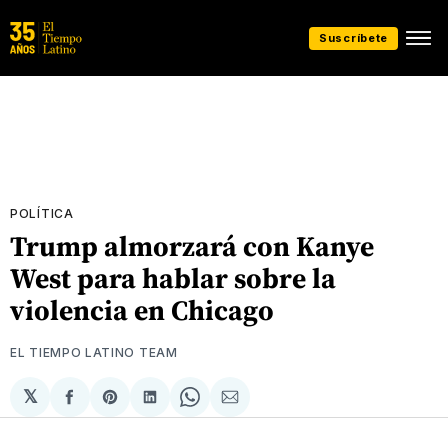
Suscríbete
POLÍTICA
Trump almorzará con Kanye
West para hablar sobre la
violencia en Chicago
EL TIEMPO LATINO TEAM
𝕏
Compartir
Share
Compartir
Share
Compartir
en
on
en
on
via
Facebook
Pinterest
LinkedIn
WhatsApp
Email