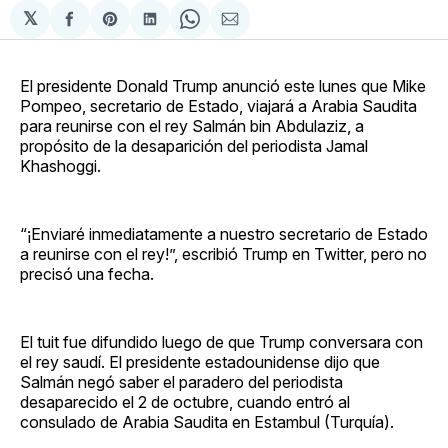
𝕏
Compartir
Share
Compartir
Share
Compartir
en
on
en
on
via
Facebook
Pinterest
LinkedIn
WhatsApp
Email
El presidente Donald Trump anunció este lunes que Mike
Pompeo, secretario de Estado, viajará a Arabia Saudita
para reunirse con el rey Salmán bin Abdulaziz, a
propósito de la desaparición del periodista Jamal
Khashoggi.
“¡Enviaré inmediatamente a nuestro secretario de Estado
a reunirse con el rey!”, escribió Trump en Twitter, pero no
precisó una fecha.
El tuit fue difundido luego de que Trump conversara con
el rey saudí. El presidente estadounidense dijo que
Salmán negó saber el paradero del periodista
desaparecido el 2 de octubre, cuando entró al
consulado de Arabia Saudita en Estambul (Turquía).