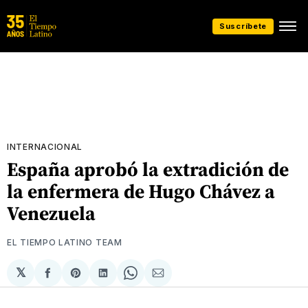
Suscríbete
INTERNACIONAL
España aprobó la extradición de
la enfermera de Hugo Chávez a
Venezuela
EL TIEMPO LATINO TEAM
𝕏
Compartir
Share
Compartir
Share
Compartir
en
on
en
on
via
Facebook
Pinterest
LinkedIn
WhatsApp
Email