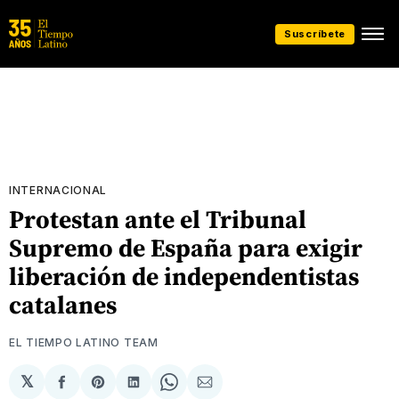
Suscríbete
INTERNACIONAL
Protestan ante el Tribunal
Supremo de España para exigir
liberación de independentistas
catalanes
EL TIEMPO LATINO TEAM
𝕏
Compartir
Share
Compartir
Share
Compartir