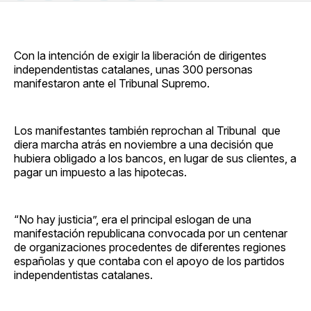
en
on
en
on
via
Facebook
Pinterest
LinkedIn
WhatsApp
Email
Con la intención de exigir la liberación de dirigentes
independentistas catalanes, unas 300 personas
manifestaron ante el Tribunal Supremo.
Los manifestantes también reprochan al Tribunal que
diera marcha atrás en noviembre a una decisión que
hubiera obligado a los bancos, en lugar de sus clientes, a
pagar un impuesto a las hipotecas.
“No hay justicia”, era el principal eslogan de una
manifestación republicana convocada por un centenar
de organizaciones procedentes de diferentes regiones
españolas y que contaba con el apoyo de los partidos
independentistas catalanes.