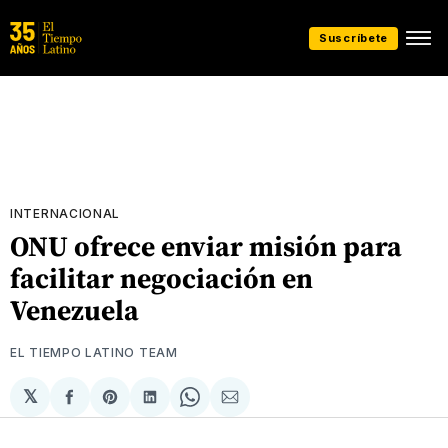
Suscríbete
INTERNACIONAL
ONU ofrece enviar misión para
facilitar negociación en
Venezuela
EL TIEMPO LATINO TEAM
𝕏
Compartir
Share
Compartir
Share
Compartir
en
on
en
on
via
Facebook
Pinterest
LinkedIn
WhatsApp
Email