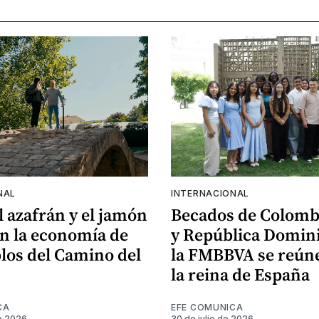
NAL
INTERNACIONAL
el azafrán y el jamón
Becados de Colomb
n la economía de
y República Domin
los del Camino del
la FMBBVA se reún
la reina de España
CA
EFE COMUNICA
e 2026
30 de julio de 2026