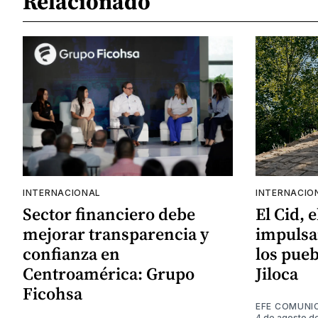
Relacionado
INTERNACIONAL
INTERNACIO
Sector financiero debe
El Cid, 
mejorar transparencia y
impulsa
confianza en
los pueb
Centroamérica: Grupo
Jiloca
Ficohsa
EFE COMUNI
4 de agosto d