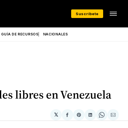
Suscríbete
GUÍA DE RECURSOS
NACIONALES
les libres en Venezuela
𝕏
Compartir
Share
Compartir
Share
Compa
en
on
en
on
via