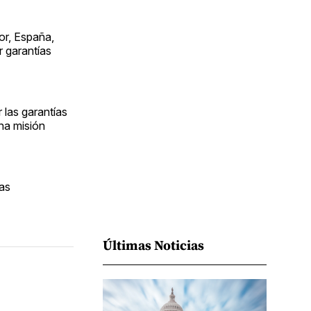
Facebook
Pinterest
LinkedIn
WhatsApp
Email
or, España,
r garantías
 las garantías
una misión
las
Últimas Noticias