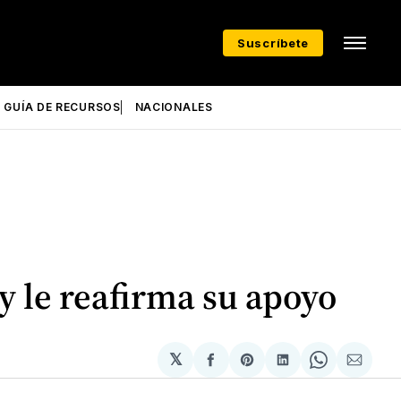
Suscríbete
GUÍA DE RECURSOS
NACIONALES
y le reafirma su apoyo
𝕏
Compartir
Share
Compartir
Share
Compa
en
on
en
on
via