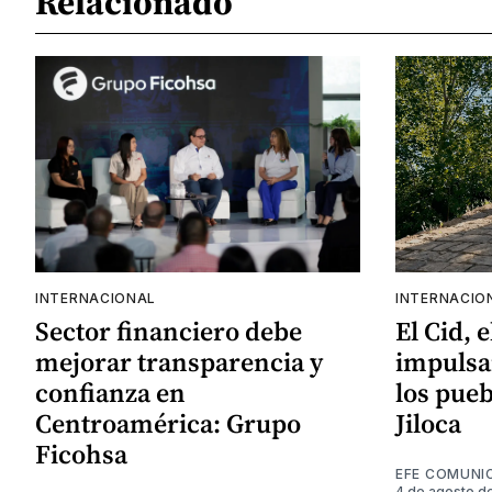
Relacionado
INTERNACIONAL
INTERNACIO
Sector financiero debe
El Cid, 
mejorar transparencia y
impulsa
confianza en
los pueb
Centroamérica: Grupo
Jiloca
Ficohsa
EFE COMUNI
4 de agosto d