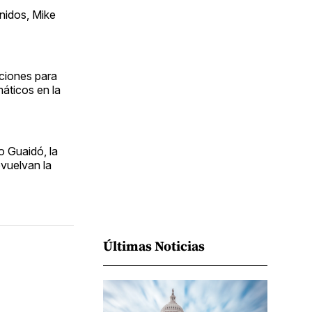
Facebook
Pinterest
LinkedIn
WhatsApp
Email
Unidos, Mike
ciones para
máticos en la
o Guaidó, la
evuelvan la
Últimas Noticias