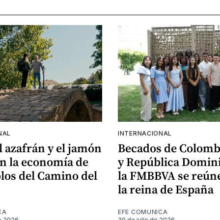
NAL
INTERNACIONAL
el azafrán y el jamón
Becados de Colomb
n la economía de
y República Domin
los del Camino del
la FMBBVA se reún
la reina de España
CA
EFE COMUNICA
e 2026
30 de julio de 2026