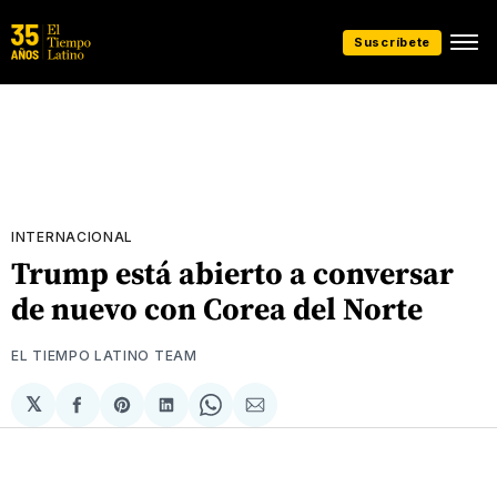
Suscríbete
INTERNACIONAL
Trump está abierto a conversar
de nuevo con Corea del Norte
EL TIEMPO LATINO TEAM
𝕏
Compartir
Share
Compartir
Share
Compartir
en
on
en
on
via
Facebook
Pinterest
LinkedIn
WhatsApp
Email