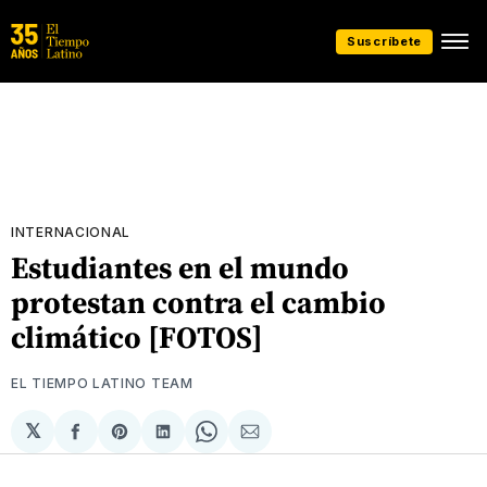
Suscríbete
INTERNACIONAL
Estudiantes en el mundo
protestan contra el cambio
climático [FOTOS]
EL TIEMPO LATINO TEAM
𝕏
Compartir
Share
Compartir
Share
Compartir
en
on
en
on
via
Facebook
Pinterest
LinkedIn
WhatsApp
Email