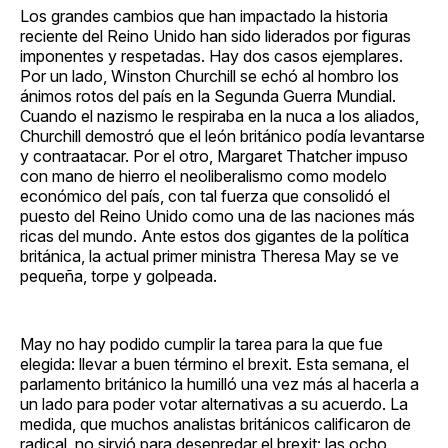
Los grandes cambios que han impactado la historia
reciente del Reino Unido han sido liderados por figuras
imponentes y respetadas. Hay dos casos ejemplares.
Por un lado, Winston Churchill se echó al hombro los
ánimos rotos del país en la Segunda Guerra Mundial.
Cuando el nazismo le respiraba en la nuca a los aliados,
Churchill demostró que el león británico podía levantarse
y contraatacar. Por el otro, Margaret Thatcher impuso
con mano de hierro el neoliberalismo como modelo
económico del país, con tal fuerza que consolidó el
puesto del Reino Unido como una de las naciones más
ricas del mundo. Ante estos dos gigantes de la política
británica, la actual primer ministra Theresa May se ve
pequeña, torpe y golpeada.
May no hay podido cumplir la tarea para la que fue
elegida: llevar a buen término el brexit. Esta semana, el
parlamento británico la humilló una vez más al hacerla a
un lado para poder votar alternativas a su acuerdo. La
medida, que muchos analistas británicos calificaron de
radical, no sirvió para desenredar el brexit: las ocho