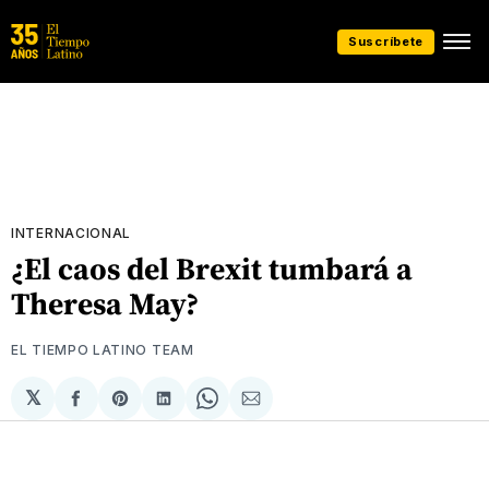
Suscríbete
INTERNACIONAL
¿El caos del Brexit tumbará a
Theresa May?
EL TIEMPO LATINO TEAM
𝕏
Compartir
Share
Compartir
Share
Compartir
en
on
en
on
via
Facebook
Pinterest
LinkedIn
WhatsApp
Email