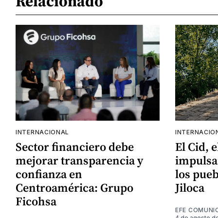
Relacionado
INTERNACIONAL
INTERNACIO
Sector financiero debe
El Cid, 
mejorar transparencia y
impulsa
confianza en
los pueb
Centroamérica: Grupo
Jiloca
Ficohsa
EFE COMUNI
4 de agosto d