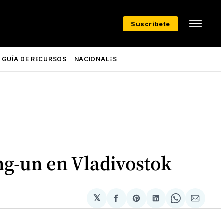
Suscríbete
GUÍA DE RECURSOS
NACIONALES
ng-un en Vladivostok
𝕏
Compartir
Share
Compartir
Share
Compa
en
on
en
on
via