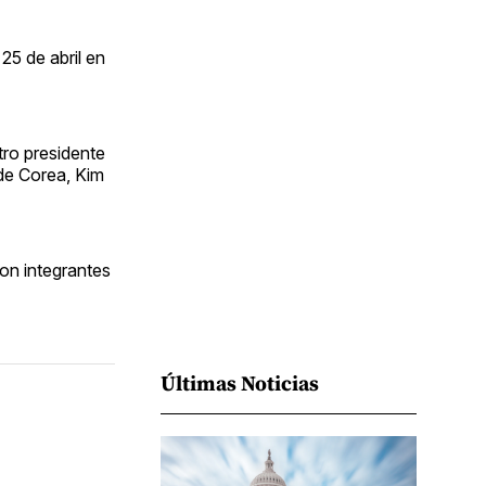
Facebook
Pinterest
LinkedIn
WhatsApp
Email
25 de abril en
tro presidente
de Corea, Kim
on integrantes
Últimas Noticias