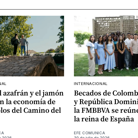
NAL
INTERNACIONAL
el azafrán y el jamón
Becados de Colomb
n la economía de
y República Domin
los del Camino del
la FMBBVA se reún
la reina de España
CA
EFE COMUNICA
e 2026
30 de julio de 2026