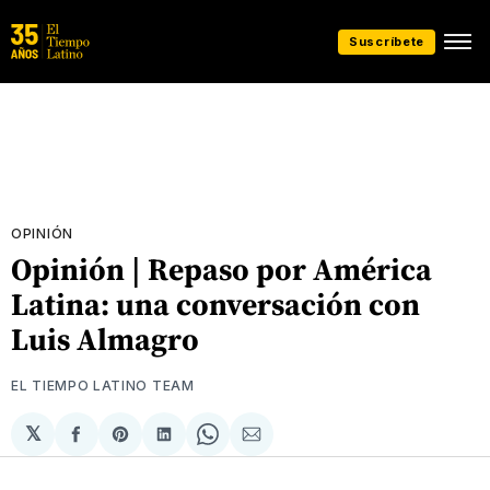
Suscríbete
OPINIÓN
Opinión | Repaso por América
Latina: una conversación con
Luis Almagro
EL TIEMPO LATINO TEAM
𝕏
Compartir
Share
Compartir
Share
Compartir
en
on
en
on
via
Facebook
Pinterest
LinkedIn
WhatsApp
Email