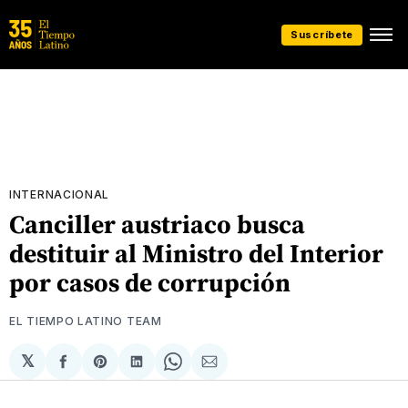
Suscríbete
INTERNACIONAL
Canciller austriaco busca
destituir al Ministro del Interior
por casos de corrupción
EL TIEMPO LATINO TEAM
𝕏
Compartir
Share
Compartir
Share
Compartir
en
on
en
on
via
Facebook
Pinterest
LinkedIn
WhatsApp
Email