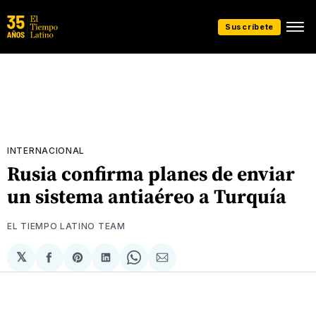
Suscríbete
INTERNACIONAL
Rusia confirma planes de enviar
un sistema antiaéreo a Turquía
EL TIEMPO LATINO TEAM
𝕏
Compartir
Share
Compartir
Share
Compartir
en
on
en
on
via
Facebook
Pinterest
LinkedIn
WhatsApp
Email