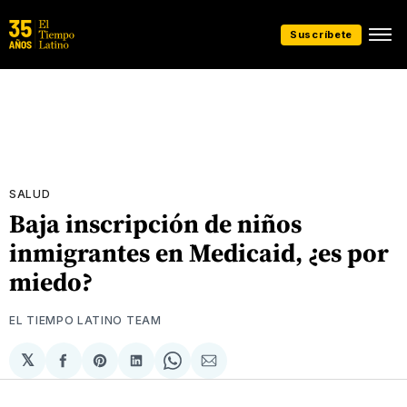
Suscríbete
SALUD
Baja inscripción de niños
inmigrantes en Medicaid, ¿es por
miedo?
EL TIEMPO LATINO TEAM
𝕏
Compartir
Share
Compartir
Share
Compartir
en
on
en
on
via
Facebook
Pinterest
LinkedIn
WhatsApp
Email