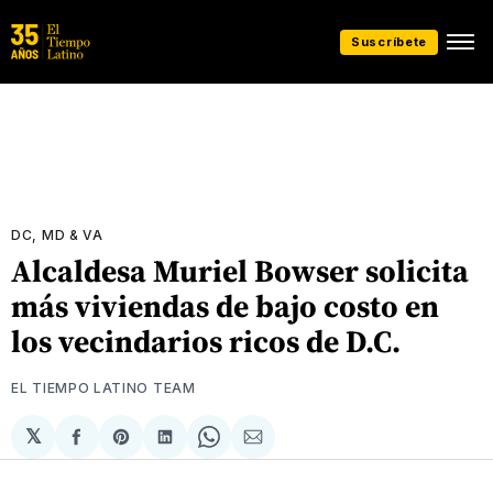
Suscríbete
DC, MD & VA
Alcaldesa Muriel Bowser solicita
más viviendas de bajo costo en
los vecindarios ricos de D.C.
EL TIEMPO LATINO TEAM
𝕏
Compartir
Share
Compartir
Share
Compartir
en
on
en
on
via
Facebook
Pinterest
LinkedIn
WhatsApp
Email