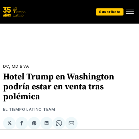
Suscríbete
DC, MD & VA
Hotel Trump en Washington
podría estar en venta tras
polémica
EL TIEMPO LATINO TEAM
𝕏
Compartir
Share
Compartir
Share
Compartir
en
on
en
on
via
Facebook
Pinterest
LinkedIn
WhatsApp
Email