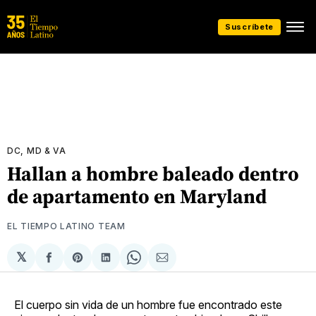
Suscríbete
DC, MD & VA
Hallan a hombre baleado dentro
de apartamento en Maryland
EL TIEMPO LATINO TEAM
𝕏
Compartir
Share
Compartir
Share
Compartir
en
on
en
on
via
Facebook
Pinterest
LinkedIn
WhatsApp
Email
El cuerpo sin vida de un hombre fue encontrado este