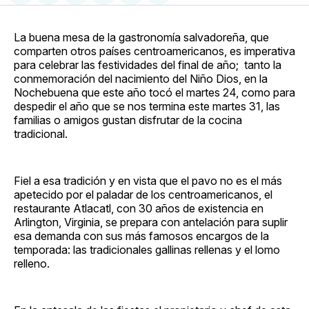
en
on
en
on
via
Facebook
Pinterest
LinkedIn
WhatsApp
Email
La buena mesa de la gastronomía salvadoreña, que
comparten otros países centroamericanos, es imperativa
para celebrar las festividades del final de año; tanto la
conmemoración del nacimiento del Niño Dios, en la
Nochebuena que este año tocó el martes 24, como para
despedir el año que se nos termina este martes 31, las
familias o amigos gustan disfrutar de la cocina
tradicional.
Fiel a esa tradición y en vista que el pavo no es el más
apetecido por el paladar de los centroamericanos, el
restaurante Atlacatl, con 30 años de existencia en
Arlington, Virginia, se prepara con antelación para suplir
esa demanda con sus más famosos encargos de la
temporada: las tradicionales gallinas rellenas y el lomo
relleno.