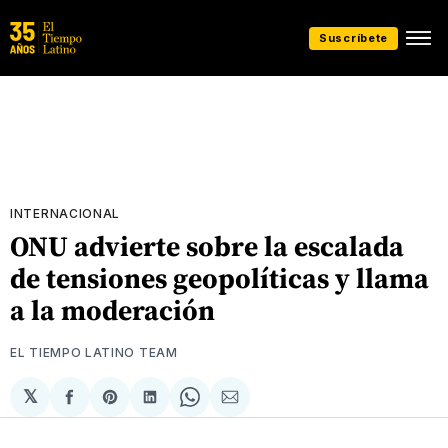
Suscríbete
INTERNACIONAL
ONU advierte sobre la escalada
de tensiones geopolíticas y llama
a la moderación
EL TIEMPO LATINO TEAM
𝕏
Compartir
Share
Compartir
Share
Compartir
en
on
en
on
via
Facebook
Pinterest
LinkedIn
WhatsApp
Email