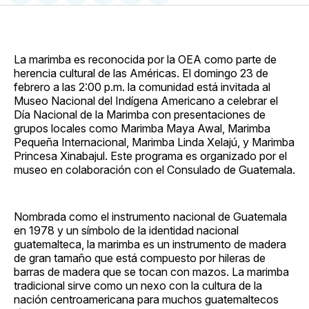
en
on
en
on
via
Facebook
Pinterest
LinkedIn
WhatsApp
Email
La marimba es reconocida por la OEA como parte de
herencia cultural de las Américas. El domingo 23 de
febrero a las 2:00 p.m. la comunidad está invitada al
Museo Nacional del Indígena Americano a celebrar el
Día Nacional de la Marimba con presentaciones de
grupos locales como Marimba Maya Awal, Marimba
Pequeña Internacional, Marimba Linda Xelajú, y Marimba
Princesa Xinabajul. Este programa es organizado por el
museo en colaboración con el Consulado de Guatemala.
Nombrada como el instrumento nacional de Guatemala
en 1978 y un símbolo de la identidad nacional
guatemalteca, la marimba es un instrumento de madera
de gran tamaño que está compuesto por hileras de
barras de madera que se tocan con mazos. La marimba
tradicional sirve como un nexo con la cultura de la
nación centroamericana para muchos guatemaltecos