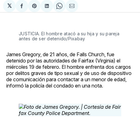
𝕏
Compartir
Share
Compartir
Share
Compartir
en
on
en
on
via
Facebook
Pinterest
LinkedIn
WhatsApp
Email
JUSTICIA. El hombre atacó a su hija y su pareja
antes de ser detenido/Pixabay
James Gregory, de 21 años, de Falls Church, fue
detenido por las autoridades de Fairfax (Virginia) el
miércoles 19 de febrero. El hombre enfrenta dos cargos
por delitos graves de tipo sexual y de uso de dispositivo
de comunicación para contactar a un menor de edad,
informó la policía del condado en una nota.